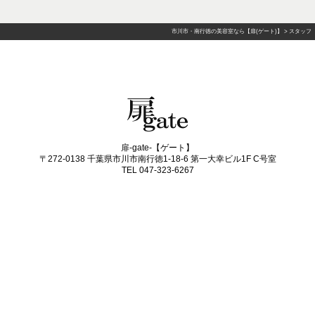
市川市・南行徳の美容室なら【扉(ゲート)】
>
スタッフ
扉-gate-【ゲート】
〒272-0138 千葉県市川市南行徳1-18-6 第一大幸ビル1F C号室
TEL 047-323-6267
平日 10:00～20:00
※カット最終受付19：00
土・日・祝日 10:00～19:00
※カット最終受付18：00
定休日火曜日
Copyright © 市川市・南行徳の美容室なら【扉(ゲート)】 All Rights Reserved.